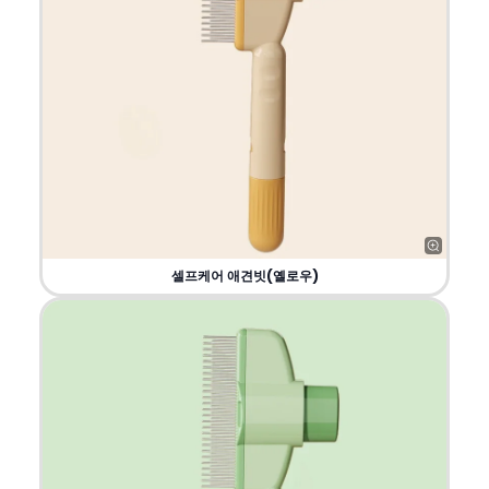
셀프케어 애견빗(옐로우)