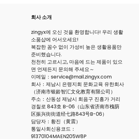
회사 소개
zingyx에 오신 것을 환영합니다! 우리 생활
소품샵에 어서오세요!
복잡한 꼼수 없이 가성비 높은 생활용품만
준비했습니다.
천천히 고르시고, 마음에 드는 제품이 있으
면 언제든지 문의해 주세요～
이메일：service@mail.zingyx.com
회사：제남시 은령지회 문화교육 유한회사
（济南市银龄智汇文化教育有限公司）
주소：산동성 제남시 회음구 진흥가 거리
경칠로 843호 B-06（山东省济南市槐荫
区振兴街街道经七路843号B-06）
담당자：황진（黄震）
통일사회신용코드：
91370104MAEN205W8P